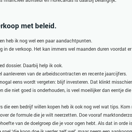
rkoop met beleid.
open heb ik nog wel een paar aandachtpunten.
jdig in de verkoop. Het kan immers wel maanden duren voordat er
d dossier. Daarbij help ik ook.
l aanleveren van de arbeidscontracten en recente jaarcijfers.
t nogal eens wordt vergeten: blijf investeren. Dat klinkt misschie
 die niet goed is onderhouden, is veel moeilijker dan eentje die 
 die een bedrijf willen kopen heb ik ook nog wel wat tips. Kom
over de formule die je wilt neerzetten. Doe vooraf marktonderzoe
hoefte van de doelgroep die je voor ogen hebt. Als dat in orde is,
te snel ‘die koop doe ik verder zelf wel’, maar neem een aankoo