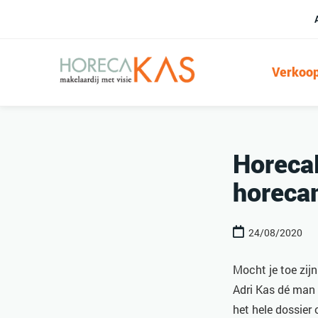
Verkoo
HorecaK
horeca
24/08/2020
Mocht je toe zij
Adri Kas dé man 
het hele dossier 