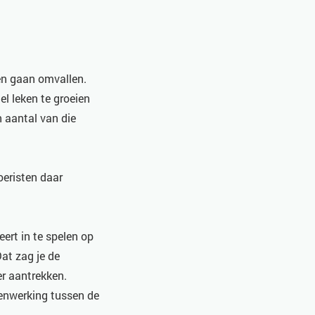
ken gaan omvallen.
el leken te groeien
n aantal van die
oeristen daar
ert in te spelen op
Dat zag je de
er aantrekken.
menwerking tussen de