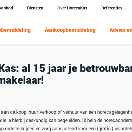
Aanbod
Diensten
Over HorecaKas
Referenties
pbemiddeling
Aankoopbemiddeling
Advies en
as: al 15 jaar je betrouwba
makelaar!
n aan de koop, huur, verkoop of verhuur van een horecagelegenhe
die je hierbij deskundig kan begeleiden. Ik help de horecaonde
op orde te krijgen en zorg aansluitend voor een (gratis!) waarde