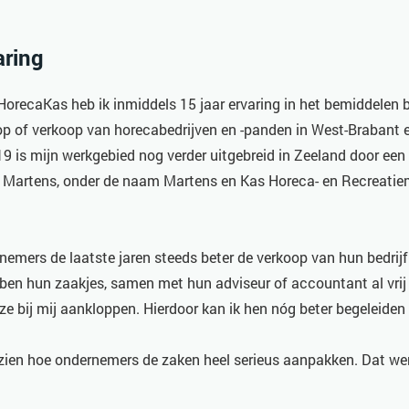
aring
 HorecaKas heb ik inmiddels 15 jaar ervaring in het bemiddelen 
op of verkoop van horecabedrijven en -panden in West-Brabant 
19 is mijn werkgebied nog verder uitgebreid in Zeeland door e
 Martens, onder de naam Martens en Kas Horeca- en Recreatie
rnemers de laatste jaren steeds beter de verkoop van hun bedrijf
ebben hun zaakjes, samen met hun adviseur of accountant al vrij
e bij mij aankloppen. Hierdoor kan ik hen nóg beter begeleiden 
e zien hoe ondernemers de zaken heel serieus aanpakken. Dat werk