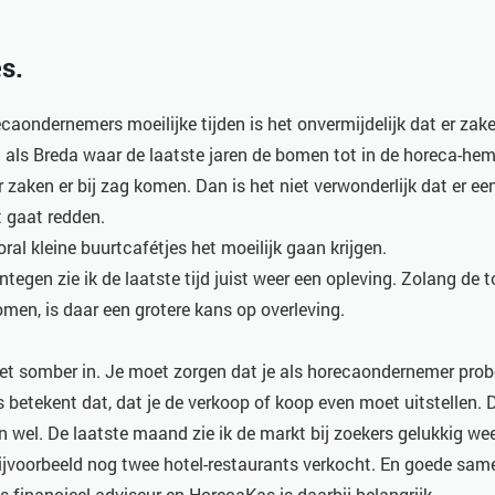
s.
ecaondernemers moeilijke tijden is het onvermijdelijk dat er za
d als Breda waar de laatste jaren de bomen tot in de horeca-hem
 zaken er bij zag komen. Dan is het niet verwonderlijk dat er ee
t gaat redden.
oral kleine buurtcafétjes het moeilijk gaan krijgen.
tegen zie ik de laatste tijd juist weer een opleving. Zolang de t
omen, is daar een grotere kans op overleving.
niet somber in. Je moet zorgen dat je als horecaondernemer probe
 betekent dat, dat je de verkoop of koop even moet uitstellen. 
 wel. De laatste maand zie ik de markt bij zoekers gelukkig we
ijvoorbeeld nog twee hotel-restaurants verkocht. En goede sa
 financieel adviseur en HorecaKas is daarbij belangrijk.