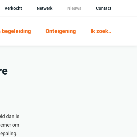
Verkocht
Netwerk
Nieuws
Contact
 begeleiding
Onteigening
Ik zoek..
re
id dan is
rnemer om
bepaling.