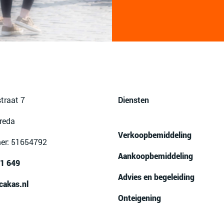
traat 7
Diensten
reda
Verkoopbemiddeling
er: 51654792
Aankoopbemiddeling
1 649
Advies en begeleiding
cakas.nl
Onteigening