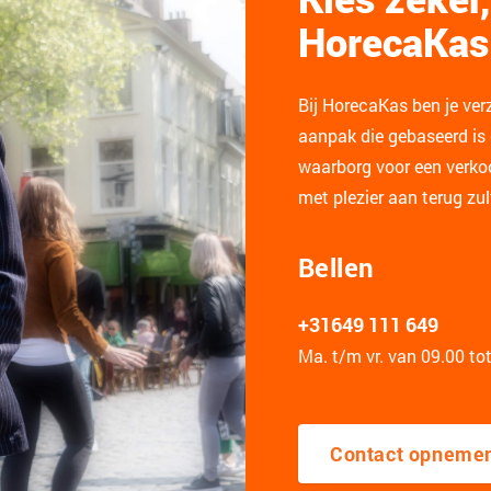
HorecaKas
Bij HorecaKas ben je ver
aanpak die gebaseerd is o
waarborg voor een verko
met plezier aan terug zu
Bellen
+31649 111 649
Ma. t/m vr. van 09.00 to
Contact opneme